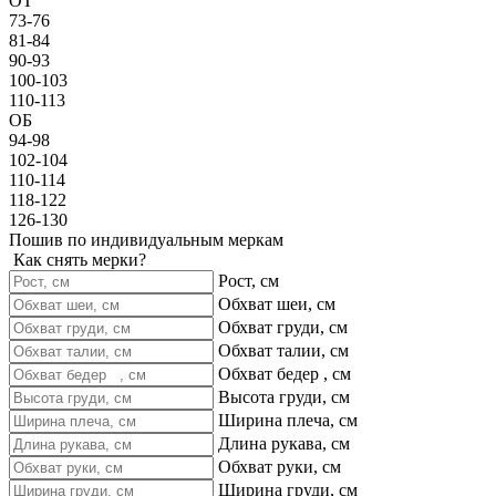
ОТ
73-76
81-84
90-93
100-103
110-113
ОБ
94-98
102-104
110-114
118-122
126-130
Пошив по индивидуальным меркам
Как снять мерки?
Рост, см
Обхват шеи, см
Обхват груди, см
Обхват талии, см
Обхват бедер , см
Высота груди, см
Ширина плеча, см
Длина рукава, см
Обхват руки, см
Ширина груди, см