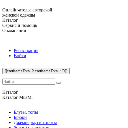
Онлайн-ателье авторской
женской одежды
Каталог
Сервис и помощь
О компании
Регистрация
Войти
{{cartItemsTotal ? cartItemsTotal : '0'}}
Каталог
Каталог
MilaMi
Блузы, топы
Брюки
Джемперы, свитшоты
Жакеты, кардиганы