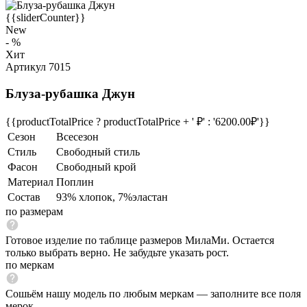
{{sliderCounter}}
New
- %
Хит
Артикул 7015
Блуза-рубашка Джун
{{productTotalPrice ? productTotalPrice + ' ₽' : '6200.00₽'}}
Сезон
Всесезон
Стиль
Свободный стиль
Фасон
Свободный крой
Материал
Поплин
Состав
93% хлопок, 7%эластан
по размерам
Готовое изделие по таблице размеров МилаМи. Остается
только выбрать верно. Не забудьте указать рост.
по меркам
Сошьём нашу модель по любым меркам — заполните все поля
мерок.