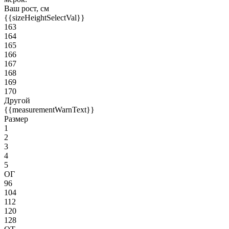
Ваш рост, см
{{sizeHeightSelectVal}}
163
164
165
166
167
168
169
170
Другой
{{measurementWarnText}}
Размер
1
2
3
4
5
ОГ
96
104
112
120
128