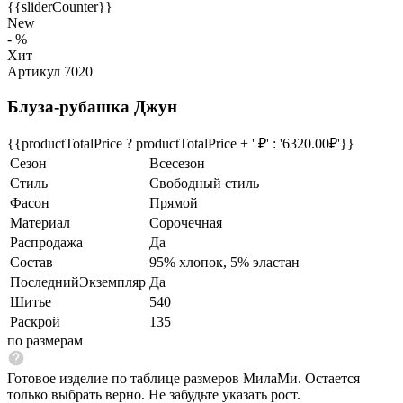
{{sliderCounter}}
New
- %
Хит
Артикул 7020
Блуза-рубашка Джун
{{productTotalPrice ? productTotalPrice + ' ₽' : '6320.00₽'}}
Сезон
Всесезон
Стиль
Свободный стиль
Фасон
Прямой
Материал
Сорочечная
Распродажа
Да
Состав
95% хлопок, 5% эластан
ПоследнийЭкземпляр
Да
Шитье
540
Раскрой
135
по размерам
Готовое изделие по таблице размеров МилаМи. Остается
только выбрать верно. Не забудьте указать рост.