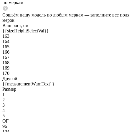
по меркам
Сошьём нашу модель по любым меркам — заполните все поля
мерок.
Ваш рост, см
{{sizeHeightSelectVal}}
163
164
165
166
167
168
169
170
Другой
{{measurementWarnText}}
Размер
1
2
3
4
5
ОГ
96
104