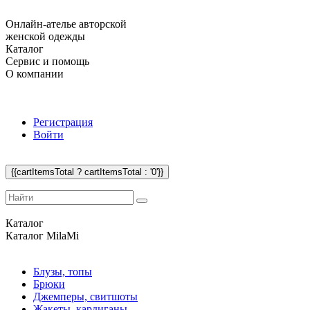
Онлайн-ателье авторской
женской одежды
Каталог
Сервис и помощь
О компании
Регистрация
Войти
{{cartItemsTotal ? cartItemsTotal : '0'}}
Каталог
Каталог
MilaMi
Блузы, топы
Брюки
Джемперы, свитшоты
Жакеты, кардиганы