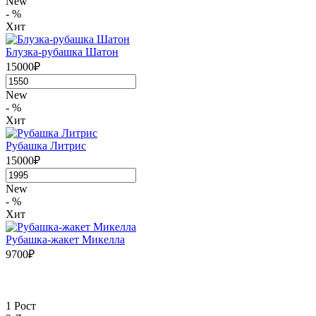
New
- %
Хит
Блузка-рубашка Шатон
15000₽
New
- %
Хит
Рубашка Литрис
15000₽
New
- %
Хит
Рубашка-жакет Микелла
9700₽
1 Рост