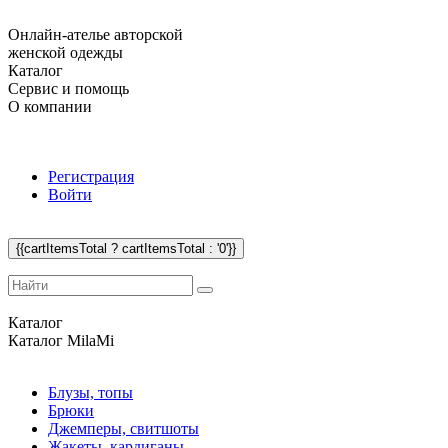
Онлайн-ателье авторской
женской одежды
Каталог
Сервис и помощь
О компании
Регистрация
Войти
{{cartItemsTotal ? cartItemsTotal : '0'}}
Каталог
Каталог
MilaMi
Блузы, топы
Брюки
Джемперы, свитшоты
Жакеты, кардиганы