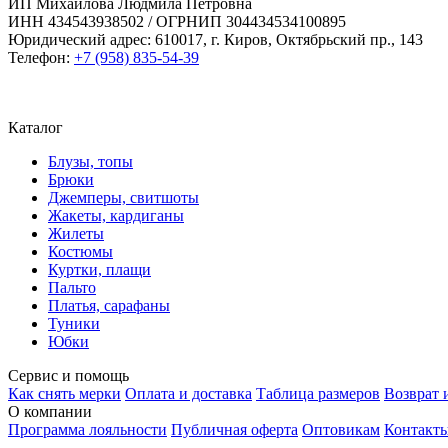
ИП Михайлова Людмила Петровна
ИНН 434543938502 / ОГРНИП 304434534100895
Юридический адрес: 610017, г. Киров, Октябрьский пр., 143
Телефон:
+7 (958) 835-54-39
Каталог
Блузы, топы
Брюки
Джемперы, свитшоты
Жакеты, кардиганы
Жилеты
Костюмы
Куртки, плащи
Пальто
Платья, сарафаны
Туники
Юбки
Сервис и помощь
Как снять мерки
Оплата и доставка
Таблица размеров
Возврат 
О компании
Программа лояльности
Публичная оферта
Оптовикам
Контакт