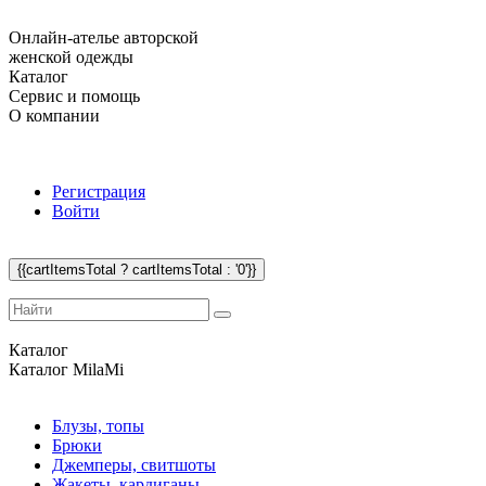
Онлайн-ателье авторской
женской одежды
Каталог
Сервис и помощь
О компании
Регистрация
Войти
{{cartItemsTotal ? cartItemsTotal : '0'}}
Каталог
Каталог
MilaMi
Блузы, топы
Брюки
Джемперы, свитшоты
Жакеты, кардиганы