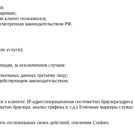
й;
ащениях;
и клиент пользовался;
смотренная законодательством РФ.
ли услуги);
ицам, за исключением случаев:
сональных данных третьему лицу;
 действующим законодательством;
о клиенте: IP-адрес/операционная система/тип браузера/адреса
рытии браузера, анализ трафика и т.д.) Точечные маркеры служа
ть отслеживание своих действий, отключив Cookies.