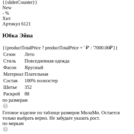
{{sliderCounter}}
New
- %
Хит
Артикул 6121
Юбка Эйна
{{productTotalPrice ? productTotalPrice + ' ₽' : '7000.00₽'}}
Сезон
Лето
Стиль
Повседневная одежда
Фасон
Ярусный
Материал
Плательная
Состав
100% полиэстер
Шитье
352
Раскрой
88
по размерам
Готовое изделие по таблице размеров МилаМи. Остается
только выбрать верно. Не забудьте указать рост.
по меркам