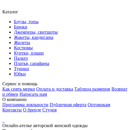
Каталог
Блузы, топы
Брюки
Джемперы, свитшоты
Жакеты, кардиганы
Жилеты
Костюмы
Куртки, плащи
Пальто
Платья, сарафаны
Туники
Юбки
Сервис и помощь
Как снять мерки
Оплата и доставка
Таблица размеров
Возврат
и обмен
Написать нам
О компании
Программа лояльности
Публичная оферта
Оптовикам
Контакты
О бренде
Студия
Онлайн-ателье авторской женской одежды