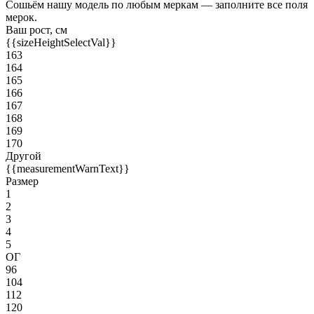
Сошьём нашу модель по любым меркам — заполните все поля
мерок.
Ваш рост, см
{{sizeHeightSelectVal}}
163
164
165
166
167
168
169
170
Другой
{{measurementWarnText}}
Размер
1
2
3
4
5
ОГ
96
104
112
120