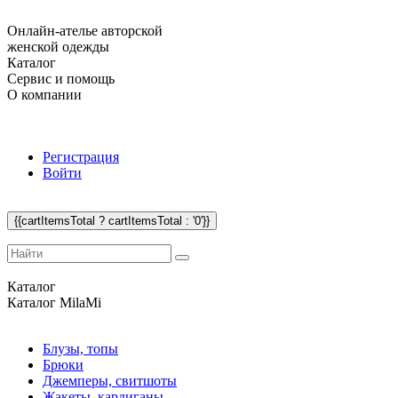
Онлайн-ателье авторской
женской одежды
Каталог
Сервис и помощь
О компании
Регистрация
Войти
{{cartItemsTotal ? cartItemsTotal : '0'}}
Каталог
Каталог
MilaMi
Блузы, топы
Брюки
Джемперы, свитшоты
Жакеты, кардиганы