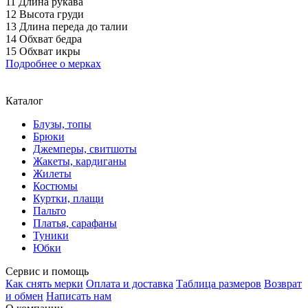
11 Длина рукава
12 Высота груди
13 Длина переда до талии
14 Обхват бедра
15 Обхват икры
Подробнее о мерках
Каталог
Блузы, топы
Брюки
Джемперы, свитшоты
Жакеты, кардиганы
Жилеты
Костюмы
Куртки, плащи
Пальто
Платья, сарафаны
Туники
Юбки
Сервис и помощь
Как снять мерки
Оплата и доставка
Таблица размеров
Возврат
и обмен
Написать нам