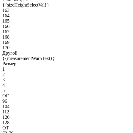
{{sizeHeightSelectVal}}
163
164
165
166
167
168
169
170
Другой
{{measurementWarnText}}
Размер
1
2
3
4
5
ОГ
96
104
112
120
128
ОТ