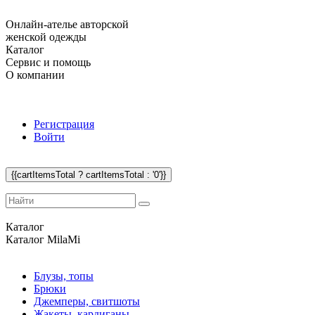
Онлайн-ателье авторской
женской одежды
Каталог
Сервис и помощь
О компании
Регистрация
Войти
{{cartItemsTotal ? cartItemsTotal : '0'}}
Каталог
Каталог
MilaMi
Блузы, топы
Брюки
Джемперы, свитшоты
Жакеты, кардиганы