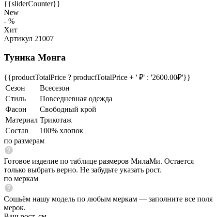
{{sliderCounter}}
New
- %
Хит
Артикул 21007
Туника Монга
{{productTotalPrice ? productTotalPrice + ' ₽' : '2600.00₽'}}
Сезон
Всесезон
Стиль
Повседневная одежда
Фасон
Свободный крой
Материал
Трикотаж
Состав
100% хлопок
по размерам
Готовое изделие по таблице размеров МилаМи. Остается
только выбрать верно. Не забудьте указать рост.
по меркам
Сошьём нашу модель по любым меркам — заполните все поля
мерок.
Ваш рост, см