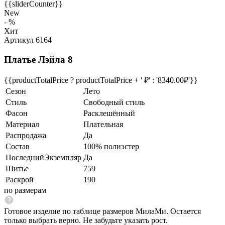
{{sliderCounter}}
New
- %
Хит
Артикул 6164
Платье Лэйла 8
{{productTotalPrice ? productTotalPrice + ' ₽' : '8340.00₽'}}
Сезон
Лето
Стиль
Свободный стиль
Фасон
Расклешённый
Материал
Плательная
Распродажа
Да
Состав
100% полиэстер
ПоследнийЭкземпляр
Да
Шитье
759
Раскрой
190
по размерам
Готовое изделие по таблице размеров МилаМи. Остается
только выбрать верно. Не забудьте указать рост.