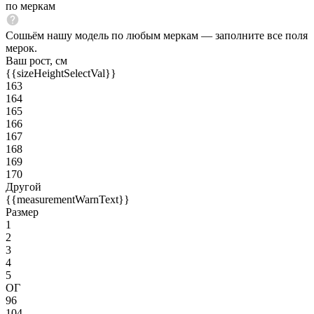
по меркам
Сошьём нашу модель по любым меркам — заполните все поля
мерок.
Ваш рост, см
{{sizeHeightSelectVal}}
163
164
165
166
167
168
169
170
Другой
{{measurementWarnText}}
Размер
1
2
3
4
5
ОГ
96
104