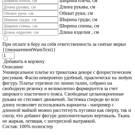
Ширина плеча, см
Длина рукава, см
Обхват руки, см
Ширина груди, см
Ширина спины, см
Длина изделия , см
При оплате я беру на себя ответственность за снятые мерки
{{measurementWarnText}}
Добавить в корзину
Описание
Универсальное платье из трикотажа деворе с флористическим
рисунком. Фасон невероятно удобный, практически на любую
фигуру. Платье отрезное по линии талии, собрано на
свободную резинку и великолепно формируется за счет
широкого эластичного пояса. Свободные цельнокроенные
рукава не стесняют движений. Застёжка спереди во всю
длину позволяет использовать варианты - например с
длинной майкой можно расстегнуть пуговки как сверху, так и
снизу, что добавит фигуре дополнительную вертикаль. Ткань
не жаркая, летящая, с интересной вытравкой.
Состав: 100% полиэстер