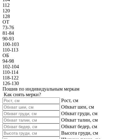
112
120
128
ОТ
73-76
81-84
90-93
100-103
110-113
ОБ
94-98
102-104
110-114
118-122
126-130
Пошив по индивидуальным меркам
Как снять мерки?
Рост, см
Обхват шеи, см
Обхват груди, см
Обхват талии, см
Обхват бедер, см
Высота груди, см