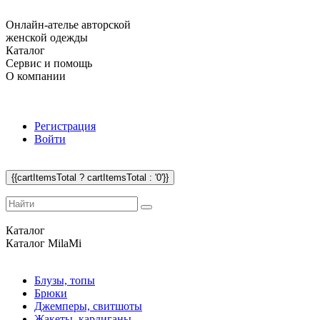
Онлайн-ателье авторской
женской одежды
Каталог
Сервис и помощь
О компании
Регистрация
Войти
{{cartItemsTotal ? cartItemsTotal : '0'}}
Каталог
Каталог
MilaMi
Блузы, топы
Брюки
Джемперы, свитшоты
Жакеты, кардиганы