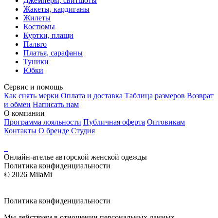
Джемперы, свитшоты
Жакеты, кардиганы
Жилеты
Костюмы
Куртки, плащи
Пальто
Платья, сарафаны
Туники
Юбки
Сервис и помощь
Как снять мерки
Оплата и доставка
Таблица размеров
Возврат
и обмен
Написать нам
О компании
Программа лояльности
Публичная оферта
Оптовикам
Контакты
О бренде
Студия
Онлайн-ателье авторской женской одежды
Политика конфиденциальности
© 2026 MilaMi
Политика
конфиденциальности
Мы действуем в отношении персональных данных,