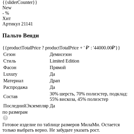
{{sliderCounter}}
New
- %
Хит
Артикул 21141
Пальто Венди
{{productTotalPrice ? productTotalPrice + ' ₽' : '44000.00₽'}}
Сезон
Демисезон
Стиль
Limited Edition
Фасон
Прямой
Luxury
Да
Материал
Драп
Распродажа
Да
30% шерсть, 70% полиэстер, подклад:
Состав
55% вискоза, 45% полиэстер
ПоследнийЭкземпляр
Да
по размерам
Готовое изделие по таблице размеров МилаМи. Остается
только выбрать верно. Не забудьте указать рост.