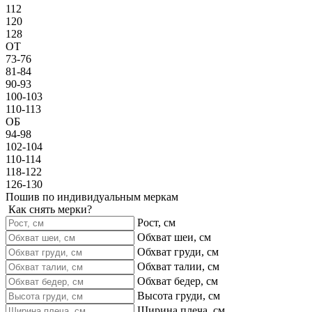
112
120
128
ОТ
73-76
81-84
90-93
100-103
110-113
ОБ
94-98
102-104
110-114
118-122
126-130
Пошив по индивидуальным меркам
Как снять мерки?
Рост, см
Обхват шеи, см
Обхват груди, см
Обхват талии, см
Обхват бедер, см
Высота груди, см
Ширина плеча, см