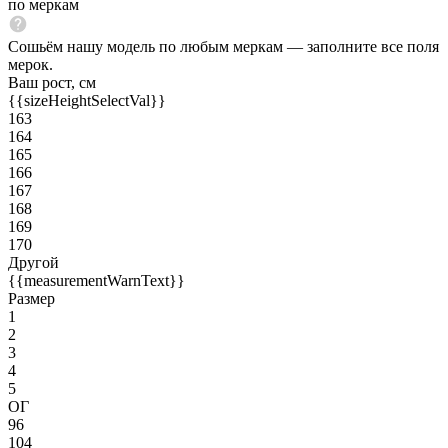
по меркам
Сошьём нашу модель по любым меркам — заполните все поля
мерок.
Ваш рост, см
{{sizeHeightSelectVal}}
163
164
165
166
167
168
169
170
Другой
{{measurementWarnText}}
Размер
1
2
3
4
5
ОГ
96
104