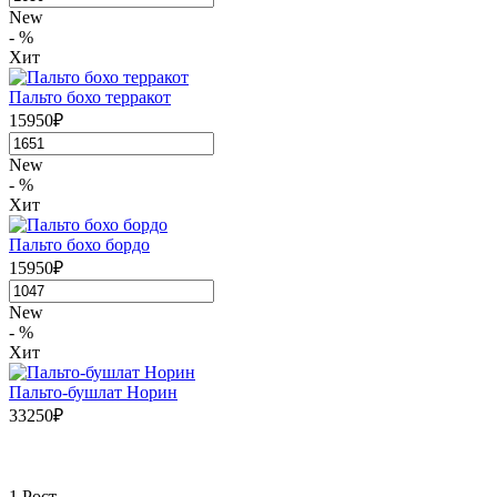
New
- %
Хит
Пальто бохо терракот
15950₽
New
- %
Хит
Пальто бохо бордо
15950₽
New
- %
Хит
Пальто-бушлат Норин
33250₽
1 Рост