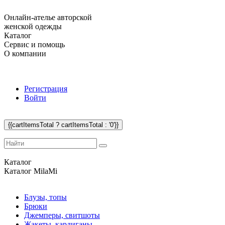
Онлайн-ателье авторской
женской одежды
Каталог
Сервис и помощь
О компании
Регистрация
Войти
{{cartItemsTotal ? cartItemsTotal : '0'}}
Каталог
Каталог
MilaMi
Блузы, топы
Брюки
Джемперы, свитшоты
Жакеты, кардиганы