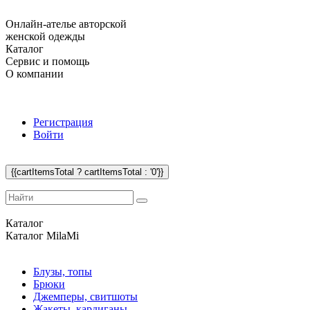
Онлайн-ателье авторской
женской одежды
Каталог
Сервис и помощь
О компании
Регистрация
Войти
{{cartItemsTotal ? cartItemsTotal : '0'}}
Каталог
Каталог
MilaMi
Блузы, топы
Брюки
Джемперы, свитшоты
Жакеты, кардиганы