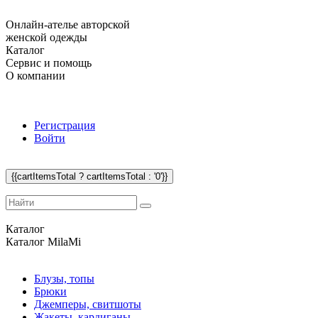
Онлайн-ателье авторской
женской одежды
Каталог
Сервис и помощь
О компании
Регистрация
Войти
{{cartItemsTotal ? cartItemsTotal : '0'}}
Каталог
Каталог
MilaMi
Блузы, топы
Брюки
Джемперы, свитшоты
Жакеты, кардиганы