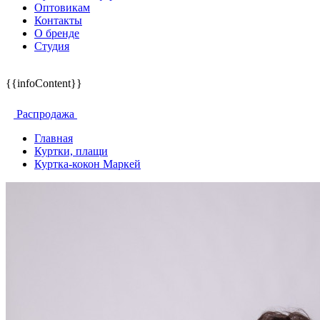
Оптовикам
Контакты
О бренде
Студия
{{infoContent}}
Распродажа
Главная
Куртки, плащи
Куртка-кокон Маркей