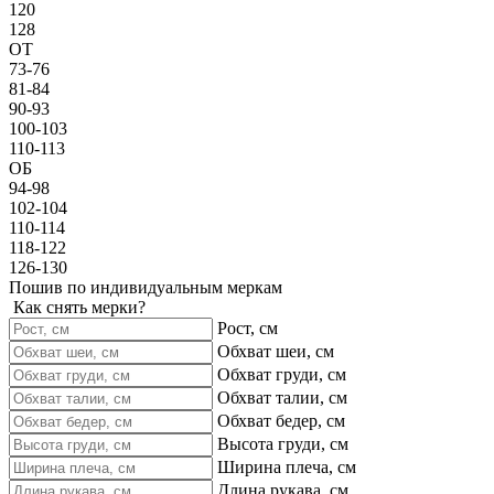
120
128
ОТ
73-76
81-84
90-93
100-103
110-113
ОБ
94-98
102-104
110-114
118-122
126-130
Пошив по индивидуальным меркам
Как снять мерки?
Рост, см
Обхват шеи, см
Обхват груди, см
Обхват талии, см
Обхват бедер, см
Высота груди, см
Ширина плеча, см
Длина рукава, см