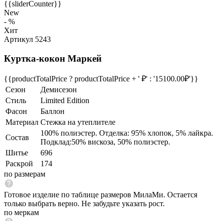
{{sliderCounter}}
New
- %
Хит
Артикул 5243
Куртка-кокон Маркей
{{productTotalPrice ? productTotalPrice + ' ₽' : '15100.00₽'}}
Сезон
Демисезон
Стиль
Limited Edition
Фасон
Баллон
Материал
Стежка на утеплителе
100% полиэстер. Отделка: 95% хлопок, 5% лайкра.
Состав
Подклад:50% вискоза, 50% полиэстер.
Шитье
696
Раскрой
174
по размерам
Готовое изделие по таблице размеров МилаМи. Остается
только выбрать верно. Не забудьте указать рост.
по меркам