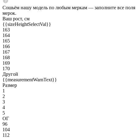
Сошьём нашу модель по любым меркам — заполните все поля
мерок.
Ваш рост, см
{{sizeHeightSelectVal}}
163
164
165
166
167
168
169
170
Другой
{{measurementWarnText}}
Размер
1
2
3
4
5
ОГ
96
104
112