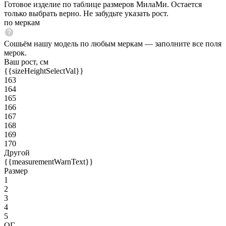
Готовое изделие по таблице размеров МилаМи. Остается
только выбрать верно. Не забудьте указать рост.
по меркам
Сошьём нашу модель по любым меркам — заполните все поля
мерок.
Ваш рост, см
{{sizeHeightSelectVal}}
163
164
165
166
167
168
169
170
Другой
{{measurementWarnText}}
Размер
1
2
3
4
5
ОГ