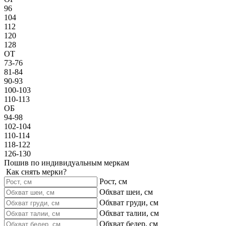
96
104
112
120
128
ОТ
73-76
81-84
90-93
100-103
110-113
ОБ
94-98
102-104
110-114
118-122
126-130
Пошив по индивидуальным меркам
Как снять мерки?
Рост, см
Обхват шеи, см
Обхват груди, см
Обхват талии, см
Обхват бедер, см