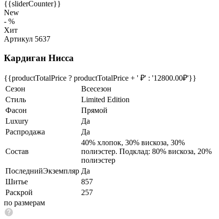
{{sliderCounter}}
New
- %
Хит
Артикул 5637
Кардиган Нисса
{{productTotalPrice ? productTotalPrice + ' ₽' : '12800.00₽'}}
Сезон
Всесезон
Стиль
Limited Edition
Фасон
Прямой
Luxury
Да
Распродажа
Да
40% хлопок, 30% вискоза, 30%
Состав
полиэстер. Подклад: 80% вискоза, 20%
полиэстер
ПоследнийЭкземпляр
Да
Шитье
857
Раскрой
257
по размерам