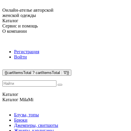
Онлайн-ателье авторской
женской одежды
Каталог
Сервис и помощь
О компании
Регистрация
Войти
{{cartItemsTotal ? cartItemsTotal : '0'}}
Каталог
Каталог
MilaMi
Блузы, топы
Брюки
Джемперы, свитшоты
Жакеты, кардиганы