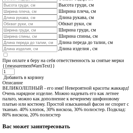
Высота груди, см
Ширина плеча, см
Длина рукава, см
Обхват руки, см
Ширина груди, см
Ширина спины, см
Длина переда до талии, см
Длина изделия , см
При оплате я беру на себя ответственность за снятые мерки
{{measurementWarnText}}
Добавить в корзину
Описание
ВЕЛИКОЛЕПНЫЙ - его имя! Невероятной красоты жаккард!
Очень нарядное изделие. Можно надевать его как летнее
пальто, можно как дополнение к вечернему шифоновому
платью или костюму. Простой изысканный фасон не спорит с
тканью. 40% хлопок, 30% вискоза, 30% полиэстер. Подклад:
80% вискоза, 20% полиэстер
Вас может заинтересовать