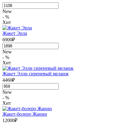
New
- %
Хит
Жакет Эрла
6900₽
New
- %
Хит
Жакет Элли сиреневый меланж
4460₽
New
- %
Хит
Жакет-болеро Жанин
12000₽