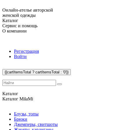
Онлайн-ателье авторской
женской одежды
Каталог
Сервис и помощь
О компании
Регистрация
Войти
{{cartItemsTotal ? cartItemsTotal : '0'}}
Каталог
Каталог
MilaMi
Блузы, топы
Брюки
Джемперы, свитшоты
Жакеты, кардиганы