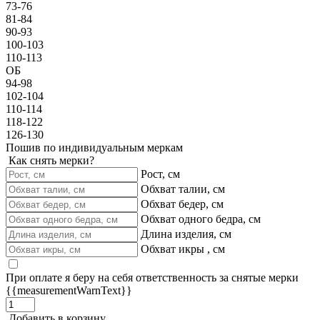
73-76
81-84
90-93
100-103
110-113
ОБ
94-98
102-104
110-114
118-122
126-130
Пошив по индивидуальным меркам
Как снять мерки?
Рост, см
Обхват талии, см
Обхват бедер, см
Обхват одного бедра, см
Длина изделия, см
Обхват икры , см
При оплате я беру на себя ответственность за снятые мерки
{{measurementWarnText}}
Добавить в корзину