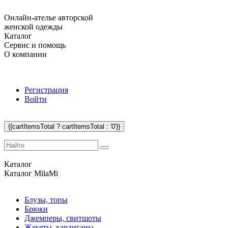
Онлайн-ателье авторской
женской одежды
Каталог
Сервис и помощь
О компании
Регистрация
Войти
{{cartItemsTotal ? cartItemsTotal : '0'}}
Каталог
Каталог
MilaMi
Блузы, топы
Брюки
Джемперы, свитшоты
Жакеты, кардиганы