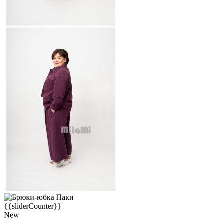
{{sliderCounter}}
New