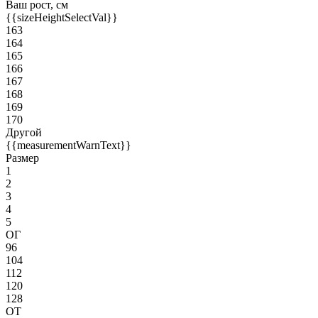
Ваш рост, см
{{sizeHeightSelectVal}}
163
164
165
166
167
168
169
170
Другой
{{measurementWarnText}}
Размер
1
2
3
4
5
ОГ
96
104
112
120
128
ОТ