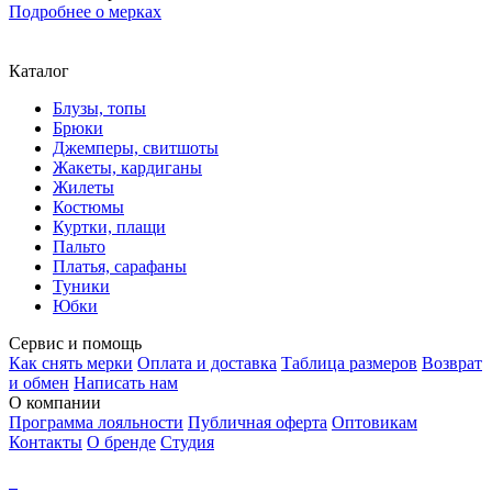
Подробнее о мерках
Каталог
Блузы, топы
Брюки
Джемперы, свитшоты
Жакеты, кардиганы
Жилеты
Костюмы
Куртки, плащи
Пальто
Платья, сарафаны
Туники
Юбки
Сервис и помощь
Как снять мерки
Оплата и доставка
Таблица размеров
Возврат
и обмен
Написать нам
О компании
Программа лояльности
Публичная оферта
Оптовикам
Контакты
О бренде
Студия