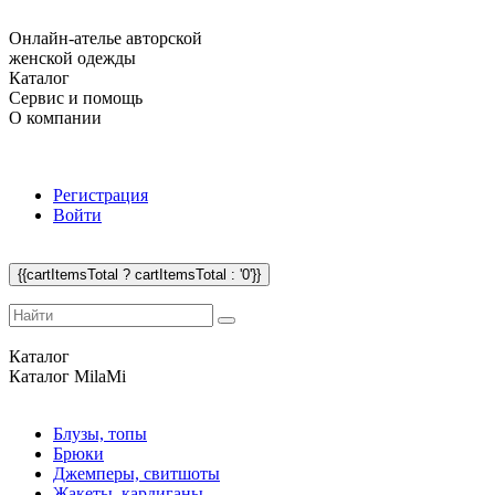
Онлайн-ателье авторской
женской одежды
Каталог
Сервис и помощь
О компании
Регистрация
Войти
{{cartItemsTotal ? cartItemsTotal : '0'}}
Каталог
Каталог
MilaMi
Блузы, топы
Брюки
Джемперы, свитшоты
Жакеты, кардиганы