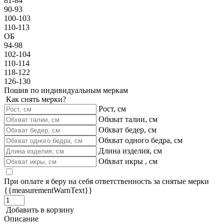
81-84
90-93
100-103
110-113
ОБ
94-98
102-104
110-114
118-122
126-130
Пошив по индивидуальным меркам
Как снять мерки?
Рост, см
Обхват талии, см
Обхват бедер, см
Обхват одного бедра, см
Длина изделия, см
Обхват икры , см
При оплате я беру на себя ответственность за снятые мерки
{{measurementWarnText}}
Добавить в корзину
Описание