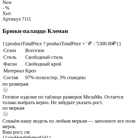
New
- %
Хит
Артикул 7111
Брюки-палаццо Клеман
{{productTotalPrice ? productTotalPrice + ' ₽' : '5300.00₽'}}
Сезон
Всесезон
Стиль
Свободный стиль
Фасон
Свободный крой
Материал
Креп
Состав
97% полиэстер, 3% спандекс
по размерам
Готовое изделие по таблице размеров МилаМи. Остается
только выбрать верно. Не забудьте указать рост.
по меркам
Сошьём нашу модель по любым меркам — заполните все поля
мерок.
Ваш рост, см
{{sizeHeightSelectVal}}