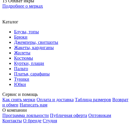
15 Обхват икры
Подробнее о мерках
Каталог
Блузы, топы
Брюки
Джемперы, свитшоты
Жакеты, кардиганы
Жилеты
Костюмы
Куртки, плащи
Пальто
Платья, сарафаны
Туники
Юбки
Сервис и помощь
Как снять мерки
Оплата и доставка
Таблица размеров
Возврат
и обмен
Написать нам
О компании
Программа лояльности
Публичная оферта
Оптовикам
Контакты
О бренде
Студия