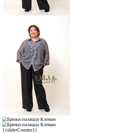
{{sliderCounter}}