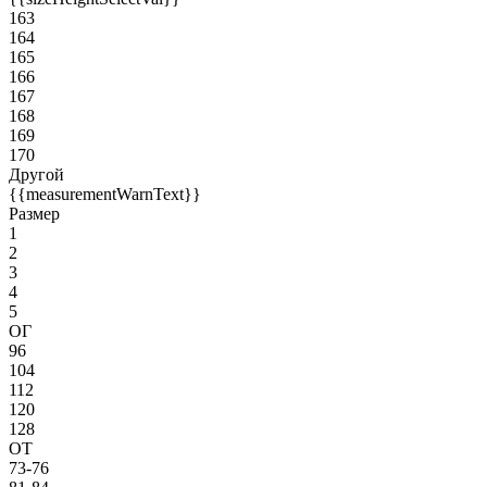
163
164
165
166
167
168
169
170
Другой
{{measurementWarnText}}
Размер
1
2
3
4
5
ОГ
96
104
112
120
128
ОТ
73-76