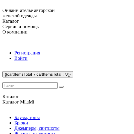
Онлайн-ателье авторской
женской одежды
Каталог
Сервис и помощь
О компании
Регистрация
Войти
{{cartItemsTotal ? cartItemsTotal : '0'}}
Каталог
Каталог
MilaMi
Блузы, топы
Брюки
Джемперы, свитшоты
Жакеты, кардиганы